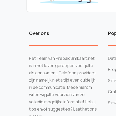
Over ons
Pop
Het Team van PrepaidSimkaart.net
Data
is in het leven geroepen voor jullie
Prep
als consument. Telefoon providers
zijn namelijk niet altijd even duidelijk
Sim
in de communicatie. Mede hierom
Grat
willen wij jullie voorzien van zo
volledig mogelijke informatie! Heb jij
Sim
tips en/of suggesties? Laat het ons