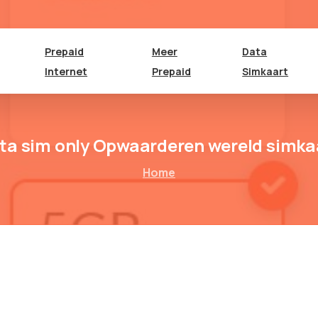
Prepaid
Meer
Data
Internet
Prepaid
Simkaart
ta sim only Opwaarderen wereld simka
Home