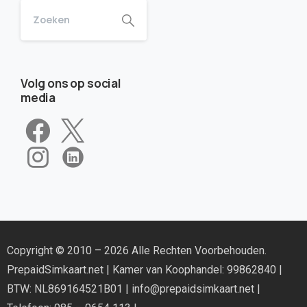
Volg ons op social
media
Copyright © 2010 – 2026 Alle Rechten Voorbehouden.
PrepaidSimkaart.net
| Kamer van Koophandel: 99862840 |
BTW: NL869164521B01 |
info@prepaidsimkaart.net
|