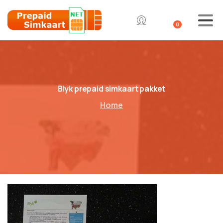
0
Blyk prepaid simkaart pakket
Home