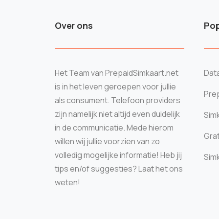
Over ons
Pop
Het Team van PrepaidSimkaart.net
Data
is in het leven geroepen voor jullie
Prep
als consument. Telefoon providers
zijn namelijk niet altijd even duidelijk
Sim
in de communicatie. Mede hierom
Grat
willen wij jullie voorzien van zo
volledig mogelijke informatie! Heb jij
Sim
tips en/of suggesties? Laat het ons
weten!