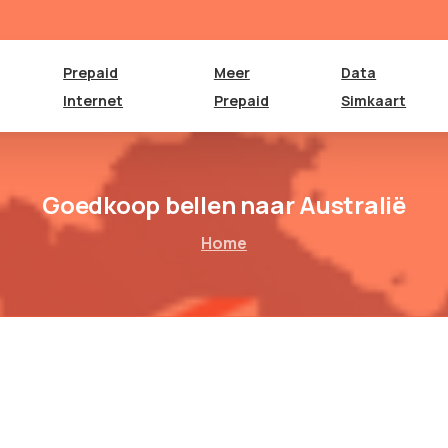
Prepaid
Meer
Data
Internet
Prepaid
Simkaart
Goedkoop bellen naar Australië
Home