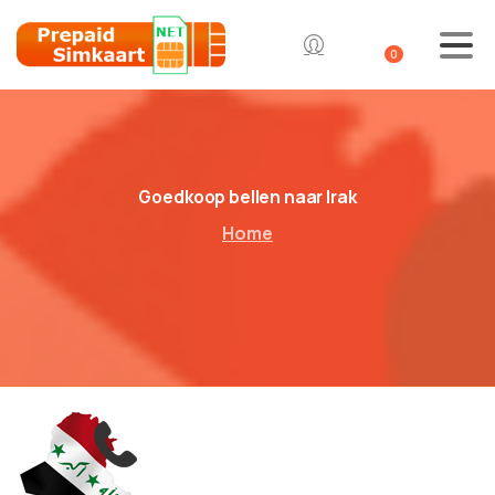
0
Goedkoop bellen naar Irak
Home