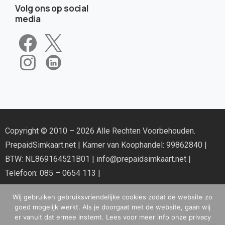
Volg ons op social
media
Copyright © 2010 – 2026 Alle Rechten Voorbehouden.
PrepaidSimkaart.net
| Kamer van Koophandel: 99862840 |
BTW: NL869164521B01 |
info@prepaidsimkaart.net
|
Telefoon: 085 – 0654 113 |
Wij gebruiken gebruiksvriendelijke cookies zodat de website zo
goed mogelijk werkt. Als je doorgaat met de website, gaan wij
er vanuit dat ermee instemt. Lees voor meer info onze privacy