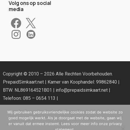
Volg ons op social
media
Copyright © 2010 – 2026 Alle Rechten Voorbehouden.
PrepaidSimkaart.net
| Kamer van Koophandel: 99862840 |
BTW: NL869164521B01 |
info@prepaidsimkaart.net
|
Telefoon: 085 – 0654 113 |
Wij gebruiken gebruiksvriendelijke cookies zodat de website zo
goed mogelijk werkt. Als je doorgaat met de website, gaan wij
er vanuit dat ermee instemt. Lees voor meer info onze privacy
statement.