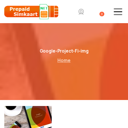
0
Google-Project-Fi-img
Home