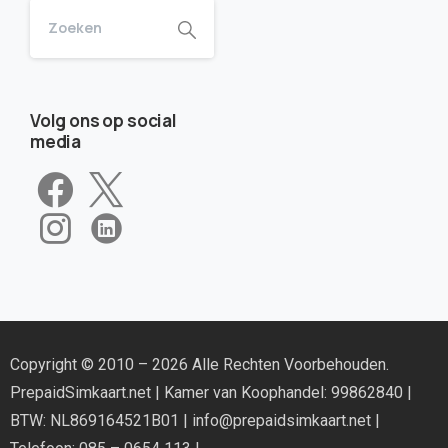
Volg ons op social
media
Copyright © 2010 – 2026 Alle Rechten Voorbehouden.
PrepaidSimkaart.net
| Kamer van Koophandel: 99862840 |
BTW: NL869164521B01 |
info@prepaidsimkaart.net
|