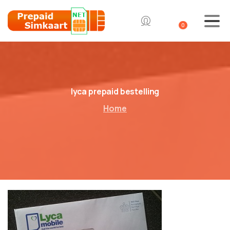
0
lyca prepaid bestelling
Home