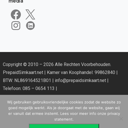
media
Copyright © 2010 – 2026 Alle Rechten Voorbehouden.
PrepaidSimkaart.net
| Kamer van Koophandel: 99862840 |
BTW: NL869164521B01 |
info@prepaidsimkaart.net
|
Telefoon: 085 – 0654 113 |
Wij gebruiken gebruiksvriendelijke cookies zodat de website zo
goed mogelijk werkt. Als je doorgaat met de website, gaan wij
er vanuit dat ermee instemt. Lees voor meer info onze privacy
statement.
Disclaimer & Privacy Policy
|