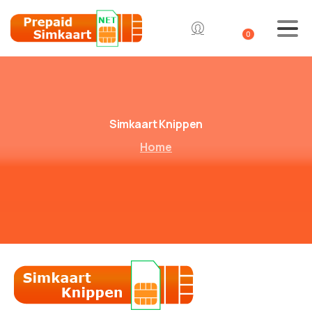
0
Simkaart Knippen
Home