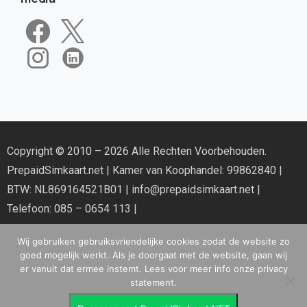
Copyright © 2010 – 2026 Alle Rechten Voorbehouden.
PrepaidSimkaart.net
| Kamer van Koophandel: 99862840 |
BTW: NL869164521B01 |
info@prepaidsimkaart.net
|
Telefoon: 085 – 0654 113 |
Wij gebruiken gebruiksvriendelijke cookies zodat de website zo
goed mogelijk werkt. Als je doorgaat met de website, gaan wij
er vanuit dat ermee instemt. Lees voor meer info onze privacy
statement.
Disclaimer & Privacy Policy
|