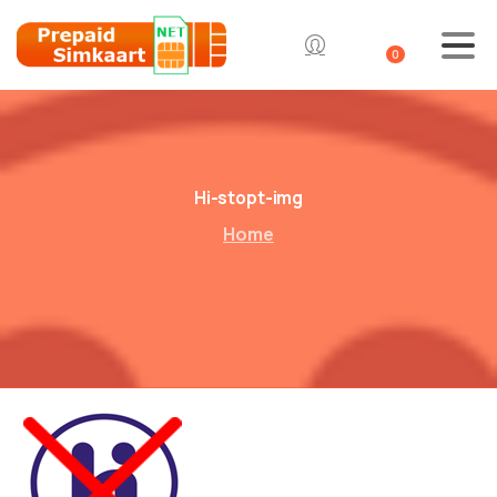
0
Hi-stopt-img
Home