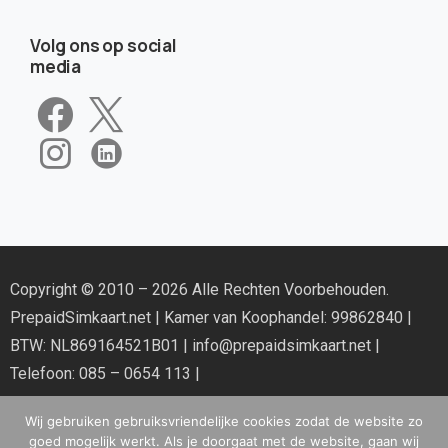
Volg ons op social
media
Copyright © 2010 – 2026 Alle Rechten Voorbehouden.
PrepaidSimkaart.net
| Kamer van Koophandel: 99862840 |
BTW: NL869164521B01 |
info@prepaidsimkaart.net
|
Telefoon: 085 – 0654 113 |
Wij gebruiken gebruiksvriendelijke cookies zodat de website zo
goed mogelijk werkt. Als je doorgaat met de website, gaan wij