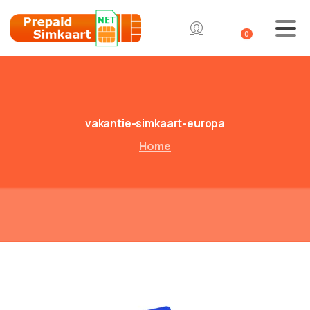
0
vakantie-simkaart-europa
Home