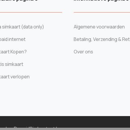
 simkaart (data only)
Algemene voorwaarden
aid internet
Betaling, Verzending & Re
kaart Kopen?
Over ons
is simkaart
kaart verlopen
houden.
PrepaidSimkaart.net
|