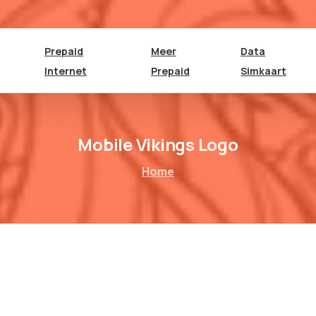
Prepaid
Meer
Data
Internet
Prepaid
Simkaart
Mobile Vikings Logo
Home