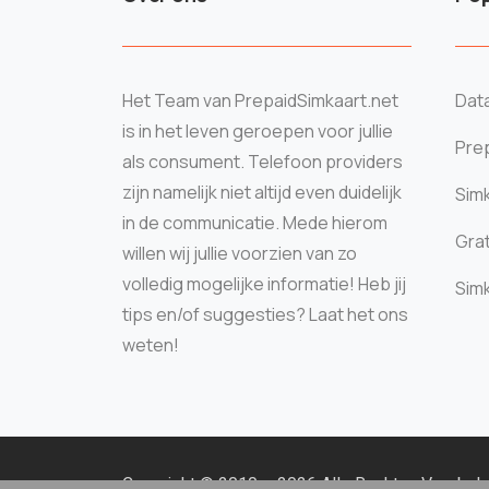
Het Team van PrepaidSimkaart.net
Data
is in het leven geroepen voor jullie
Prep
als consument. Telefoon providers
zijn namelijk niet altijd even duidelijk
Sim
in de communicatie. Mede hierom
Grat
willen wij jullie voorzien van zo
volledig mogelijke informatie! Heb jij
Sim
tips en/of suggesties? Laat het ons
weten!
Copyright © 2010 – 2026 Alle Rechten Voorbe