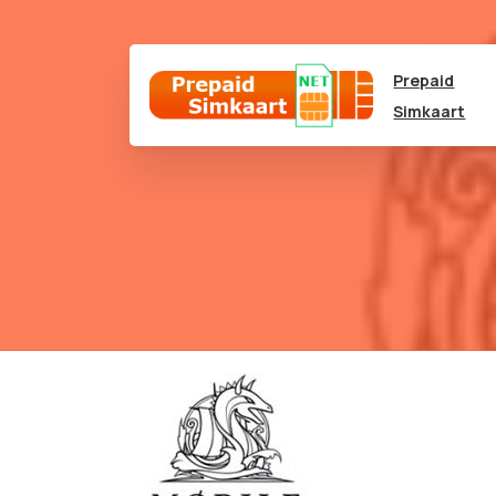
Prepaid
Simkaart