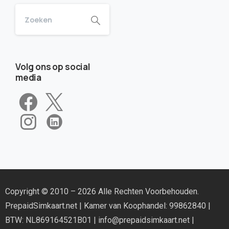
Volg ons op social
media
Copyright © 2010 – 2026 Alle Rechten Voorbehouden.
PrepaidSimkaart.net
| Kamer van Koophandel: 99862840 |
BTW: NL869164521B01 |
info@prepaidsimkaart.net
|