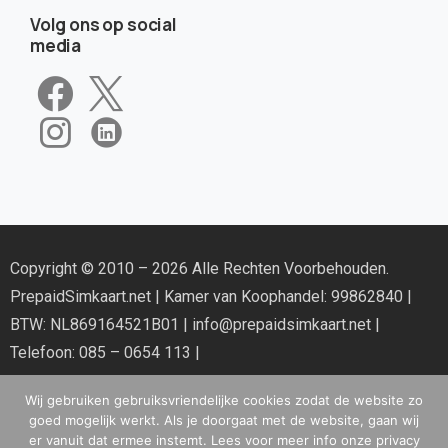
Volg ons op social
media
Copyright © 2010 – 2026 Alle Rechten Voorbehouden.
PrepaidSimkaart.net
| Kamer van Koophandel: 99862840 |
BTW: NL869164521B01 |
info@prepaidsimkaart.net
|
Telefoon: 085 – 0654 113 |
Wij gebruiken gebruiksvriendelijke cookies zodat de website zo
goed mogelijk werkt. Als je doorgaat met de website, gaan wij
er vanuit dat ermee instemt. Lees voor meer info onze privacy