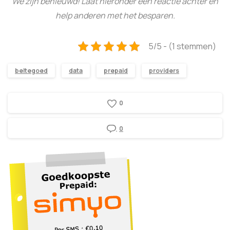
We zijn benieuwd! Laat hieronder een reactie achter en
help anderen met het besparen.
5/5 - (1 stemmen)
beltegoed
data
prepaid
providers
0
0