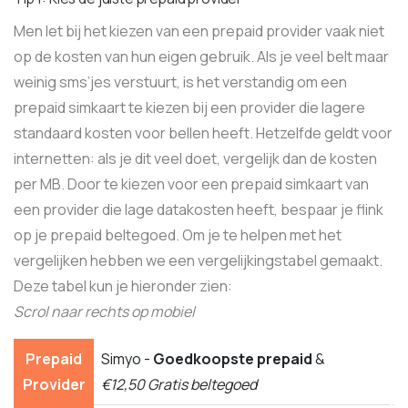
Men let bij het kiezen van een prepaid provider vaak niet
op de kosten van hun eigen gebruik. Als je veel belt maar
weinig sms’jes verstuurt, is het verstandig om een
prepaid simkaart te kiezen bij een provider die lagere
standaard kosten voor bellen heeft. Hetzelfde geldt voor
internetten: als je dit veel doet, vergelijk dan de kosten
per MB. Door te kiezen voor een prepaid simkaart van
een provider die lage datakosten heeft, bespaar je flink
op je prepaid beltegoed. Om je te helpen met het
vergelijken hebben we een vergelijkingstabel gemaakt.
Deze tabel kun je hieronder zien:
Scrol naar rechts op mobiel
Prepaid
Simyo -
Goedkoopste prepaid
&
S
Provider
€12,50 Gratis beltegoed
€