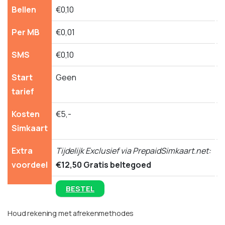
Bellen
€0,10
€
Per MB
€0,01
€
SMS
€0,10
€
Start
Geen
tarief
Kosten
€5,-
€
Simkaart
Extra
Tijdelijk Exclusief via PrepaidSimkaart.net:
T
voordeel
€12,50 Gratis beltegoed
€
BESTEL
Houd rekening met afrekenmethodes