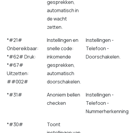
gesprekken,
automatisch in
de wacht
zetten.
*#21#
Instellingen en
Instellingen -
Onbereikbaar:
snelle code:
Telefoon -
*#62# Druk:
inkomende
Doorschakelen.
*#67#
gesprekken,
Uitzetten:
automatisch
##002#
doorschakelen.
*#31#
Anoniem bellen
Instellingen -
checken
Telefoon -
Nummerherkenning
*#30#
Toont
instellingen van