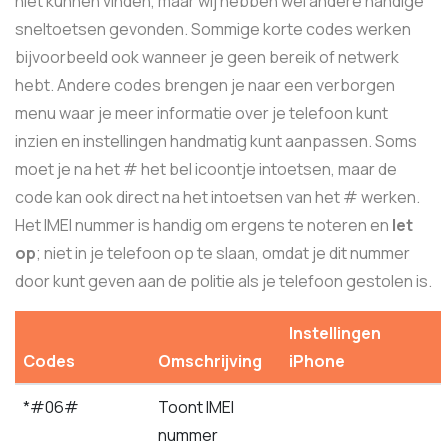
niet kunnen vinden, maar wij hebben wel andere handige
sneltoetsen gevonden. Sommige korte codes werken
bijvoorbeeld ook wanneer je geen bereik of netwerk
hebt. Andere codes brengen je naar een verborgen
menu waar je meer informatie over je telefoon kunt
inzien en instellingen handmatig kunt aanpassen. Soms
moet je na het # het bel icoontje intoetsen, maar de
code kan ook direct na het intoetsen van het # werken.
Het IMEI nummer is handig om ergens te noteren en
let
op
; niet in je telefoon op te slaan, omdat je dit nummer
door kunt geven aan de politie als je telefoon gestolen is.
Instellingen
Codes
Omschrijving
iPhone
*#06#
Toont IMEI
nummer