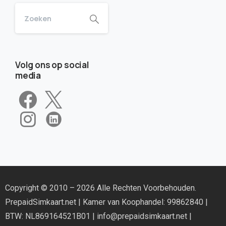
Volg ons op social
media
Copyright © 2010 – 2026 Alle Rechten Voorbehouden.
PrepaidSimkaart.net
| Kamer van Koophandel: 99862840 |
BTW: NL869164521B01 |
info@prepaidsimkaart.net
|