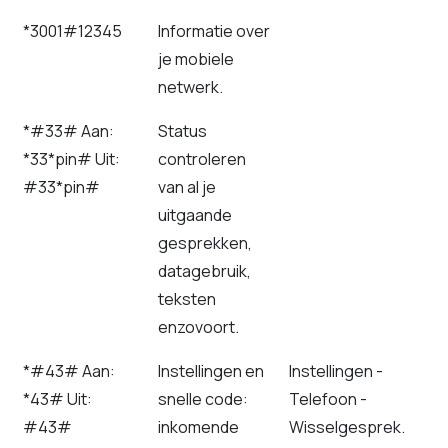
*3001#12345
Informatie over
je mobiele
netwerk.
*#33# Aan:
Status
*33*pin# Uit:
controleren
#33*pin#
van al je
uitgaande
gesprekken,
datagebruik,
teksten
enzovoort.
*#43# Aan:
Instellingen en
Instellingen -
*43# Uit:
snelle code:
Telefoon -
#43#
inkomende
Wisselgesprek.