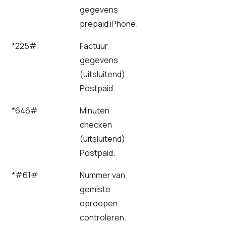
gegevens
prepaid iPhone.
*225#
Factuur
gegevens
(uitsluitend)
Postpaid.
*646#
Minuten
checken
(uitsluitend)
Postpaid.
*#61#
Nummer van
gemiste
oproepen
controleren.