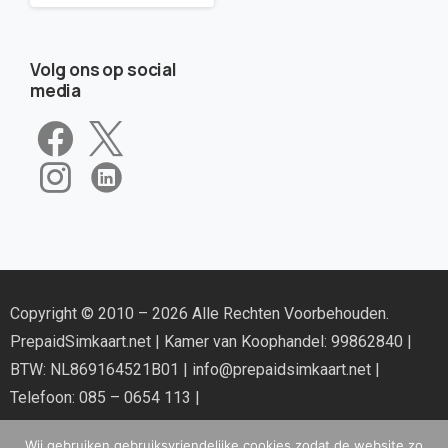
Volg ons op social
media
Copyright © 2010 – 2026 Alle Rechten Voorbehouden.
PrepaidSimkaart.net
| Kamer van Koophandel: 99862840 |
BTW: NL869164521B01 |
info@prepaidsimkaart.net
|
Telefoon: 085 – 0654 113 |
Wij gebruiken gebruiksvriendelijke cookies zodat de website zo