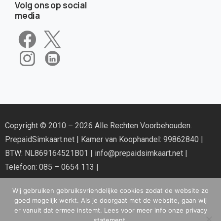
Volg ons op social
media
Copyright © 2010 – 2026 Alle Rechten Voorbehouden.
PrepaidSimkaart.net
| Kamer van Koophandel: 99862840 |
BTW: NL869164521B01 |
info@prepaidsimkaart.net
|
Telefoon: 085 – 0654 113 |
Wij gebruiken gebruiksvriendelijke cookies zodat de website zo
goed mogelijk werkt. Als je doorgaat met de website, gaan wij
er vanuit dat ermee instemt. Lees voor meer info onze privacy
statement.