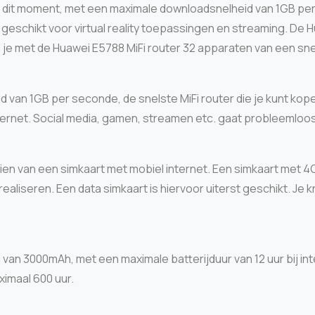
an dit moment, met een maximale downloadsnelheid van 1GB pe
 geschikt voor virtual reality toepassingen en streaming. De
je met de Huawei E5788 MiFi router 32 apparaten van een snel
van 1GB per seconde, de snelste MiFi router die je kunt kope
ernet. Social media, gamen, streamen etc. gaat probleemloos
rzien van een simkaart met mobiel internet. Een simkaart met 
iseren. Een data simkaart is hiervoor uiterst geschikt. Je kr
van 3000mAh, met een maximale batterijduur van 12 uur bij inte
ximaal 600 uur.