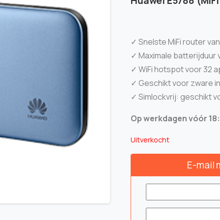
Huawei E5788 (MiFi
✓ Snelste MiFi router va
✓ Maximale batterijduur 
✓ WiFi hotspot voor 32 a
✓ Geschikt voor zware 
✓ Simlockvrij: geschikt v
Op werkdagen vóór 18:0
Uitverkocht
E-mail 