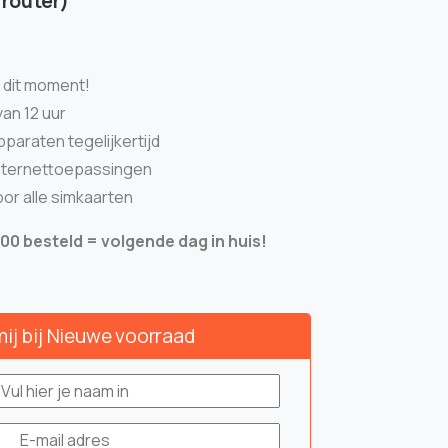
 router)
n dit moment!
van 12 uur
pparaten tegelijkertijd
internettoepassingen
oor alle simkaarten
0 besteld = volgende dag in huis!
mij bij Nieuwe voorraad