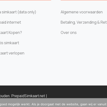
 simkaart (data only)
Algemene voorwaarden
aid internet
Betaling, Verzending & Re
kaart Kopen?
Over ons
is simkaart
kaart verlopen
houden.
PrepaidSimkaart.net
|
9164521B01 |
goed mogelijk werkt. Als je doorgaat met de website, gaan wij er vanui