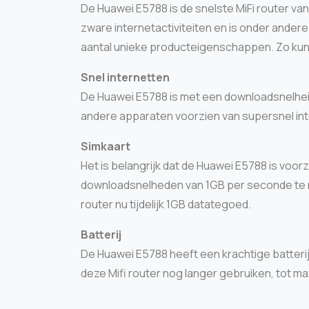
De Huawei E5788 is de snelste MiFi router v
zware internetactiviteiten en is onder andere
aantal unieke producteigenschappen. Zo kun 
Snel internetten
De Huawei E5788 is met een downloadsnelheid 
andere apparaten voorzien van supersnel int
Simkaart
Het is belangrijk dat de Huawei E5788 is voo
downloadsnelheden van 1GB per seconde te real
router nu tijdelijk 1GB datategoed.
Batterij
De Huawei E5788 heeft een krachtige batterij 
deze Mifi router nog langer gebruiken, tot ma