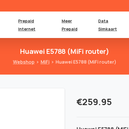
Prepaid
Meer
Data
Internet
Prepaid
Simkaart
Huawei
E5788
(MiFi
router)
Webshop
MiFi
Huawei E5788 (MiFi router)
€
259.95