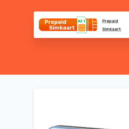
Prepaid
Simkaart