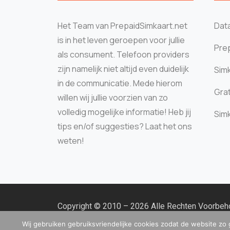
Het Team van PrepaidSimkaart.net
Data
is in het leven geroepen voor jullie
Prep
als consument. Telefoon providers
zijn namelijk niet altijd even duidelijk
Sim
in de communicatie. Mede hierom
Grat
willen wij jullie voorzien van zo
volledig mogelijke informatie! Heb jij
Sim
tips en/of suggesties? Laat het ons
weten!
Copyright © 2010 – 2026 Alle Rechten Voorbe
Kamer van Koophandel: 99862840 | BTW: NL86
Wij gebruiken gebruiksvriendelijke cookies zodat de website zo 