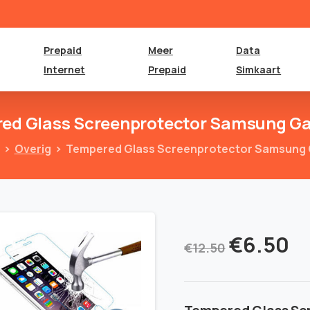
Prepaid
Meer
Data
Internet
Prepaid
Simkaart
red
Glass
Screenprotector
Samsung
Ga
Overig
Tempered Glass Screenprotector Samsung 
€
6.50
€
12.50