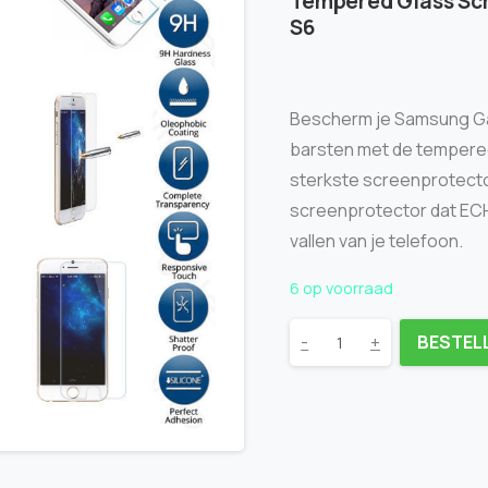
Tempered Glass Sc
S6
Bescherm je Samsung Ga
barsten met de tempere
sterkste screenprotector
screenprotector dat ECH
vallen van je telefoon.
6 op voorraad
-
+
BESTELL