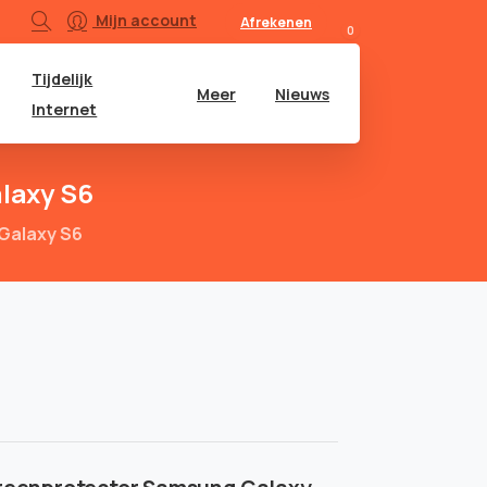
Mijn account
Afrekenen
0
Tijdelijk
Meer
Nieuws
Internet
laxy
S6
Galaxy S6