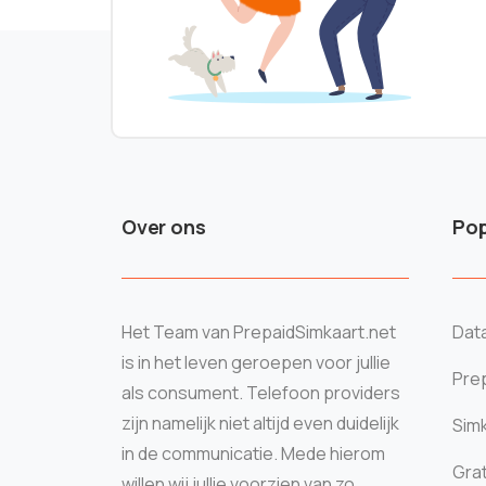
Over ons
Pop
Het Team van PrepaidSimkaart.net
Data
is in het leven geroepen voor jullie
Prep
als consument. Telefoon providers
zijn namelijk niet altijd even duidelijk
Sim
in de communicatie. Mede hierom
Grat
willen wij jullie voorzien van zo