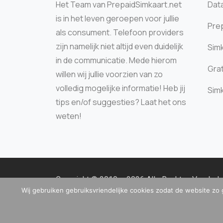
Het Team van PrepaidSimkaart.net
Data
is in het leven geroepen voor jullie
Prep
als consument. Telefoon providers
zijn namelijk niet altijd even duidelijk
Sim
in de communicatie. Mede hierom
Grat
willen wij jullie voorzien van zo
volledig mogelijke informatie! Heb jij
Sim
tips en/of suggesties? Laat het ons
weten!
Copyright © 2010 – 2026 Alle Rechten Voorbe
Wij gebruiken gebruiksvriendelijke cookies zodat de website zo 
Kamer van Koophandel: 99862840 | BTW: NL86
info@prepaidsimkaart.net
| Telefoon: 085 – 065