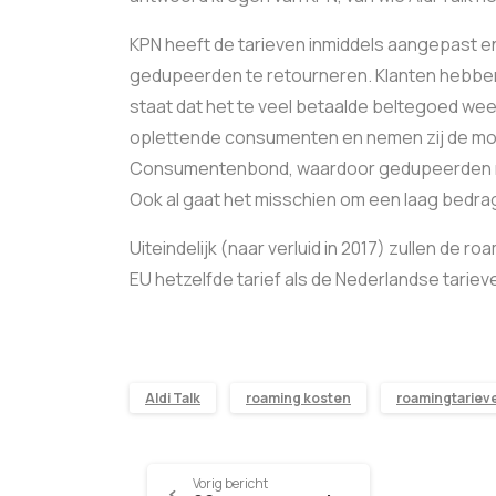
KPN heeft de tarieven inmiddels aangepast e
gedupeerden te retourneren. Klanten hebben
staat dat het te veel betaalde beltegoed weer
oplettende consumenten en nemen zij de moe
Consumentenbond, waardoor gedupeerden nu 
Ook al gaat het misschien om een laag bedrag,
Uiteindelijk (naar verluid in 2017) zullen de 
EU hetzelfde tarief als de Nederlandse tariev
Aldi Talk
roaming kosten
roamingtariev
Vorig bericht