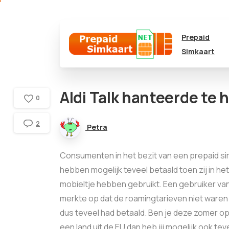
Prepaid
Simkaart
Aldi Talk hanteerde te 
0
2
Petra
Consumenten in het bezit van een prepaid s
hebben mogelijk teveel betaald toen zij in he
mobieltje hebben gebruikt. Een gebruiker van 
merkte op dat de roamingtarieven niet waren 
dus teveel had betaald. Ben je deze zomer o
een land uit de EU dan heb jij mogelijk ook tev