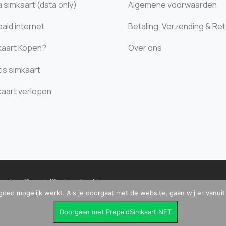
 simkaart (data only)
Algemene voorwaarden
aid internet
Betaling, Verzending & Re
kaart Kopen?
Over ons
is simkaart
kaart verlopen
houden.
PrepaidSimkaart.net
|
goed mogelijk werkt. Als je doorgaat met de website, gaan wij er vanui
9164521B01 |
Disclaimer & Privacy Policy
|
C
4 113 |
Doorgaan met PrepaidSimkaart.NET