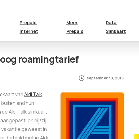
Prepaid
Meer
Data
Internet
Prepaid
Simkaart
hoog roamingtarief
september 30, 2016
imkaart van
Aldi Talk
t buitenland hun
de Aldi Talk simkaart
aangepast, en hij/zij
p vakantie geweest in
eel betaald met je Aldi