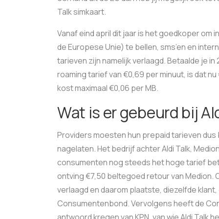
Talk simkaart.
Vanaf eind april dit jaar is het goedkoper om i
de Europese Unie) te bellen, sms’en en inte
tarieven zijn namelijk verlaagd. Betaalde je 
roaming tarief van €0,69 per minuut, is dat nu
kost maximaal €0,06 per MB.
Wat is er gebeurd bij Al
Providers moesten hun prepaid tarieven dus be
nagelaten. Het bedrijf achter Aldi Talk, Me
consumenten nog steeds het hoge tarief betaa
ontving €7,50 beltegoed retour van Medion. 
verlaagd en daarom plaatste, diezelfde klant,
Consumentenbond. Vervolgens heeft de Co
antwoord kregen van KPN, van wie Aldi Talk h