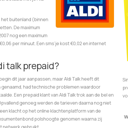
n het buitenland (binnen
rnetten. De maximum
in 2007 nog een maximum
 €0,06 per minuut. Een sms’je kost €0,02 en internet
di talk prepaid?
gin dit jaar aanpassen, maar Aldi Talk heeft dit
Si
dion genaamd, had technische problemen waardoor
pr
lde. Een prepaid klant van Aldi Talk trok aan de bel en
vo
Opvallend genoeg werden de tarieven daarna nog niet
 een klacht op het online klachtenplatform van de
W
nsumentenbond polshoogte genomen waarna zij
et netwerk gebruikt.