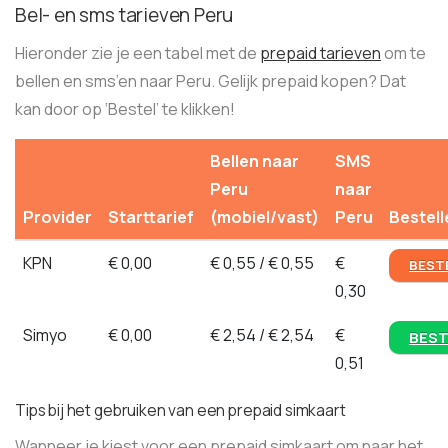
Bel- en sms tarieven Peru
Hieronder zie je een tabel met de
prepaid tarieven
om te
bellen en sms’en naar Peru. Gelijk prepaid kopen? Dat
kan door op ‘Bestel’ te klikken!
Bellen naar
SMS
Peru
naar
Provider
Starttarief
(mobiel/vast)
Peru
Bestell
KPN
€ 0,00
€ 0,55 / € 0,55
€
BEST
0,30
Simyo
€ 0,00
€ 2,54 / € 2,54
€
BEST
0,51
Tips bij het gebruiken van een prepaid simkaart
Wanneer je kiest voor een prepaid simkaart om naar het