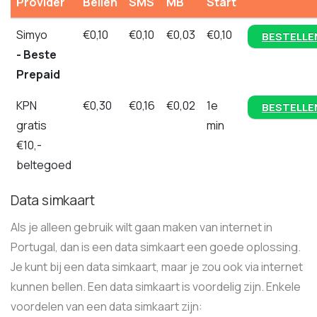
Provider
Bellen
SMS
MB
Start
Simyo
€0,10
€0,10
€0,03
€0,10
BESTELLE
- Beste
Prepaid
KPN
€0,30
€0,16
€0,02
1e
BESTELLE
gratis
min
€10,-
beltegoed
Data simkaart
Als je alleen gebruik wilt gaan maken van internet in
Portugal, dan is een data simkaart een goede oplossing.
Je kunt bij een data simkaart, maar je zou ook via internet
kunnen bellen. Een data simkaart is voordelig zijn. Enkele
voordelen van een data simkaart zijn: