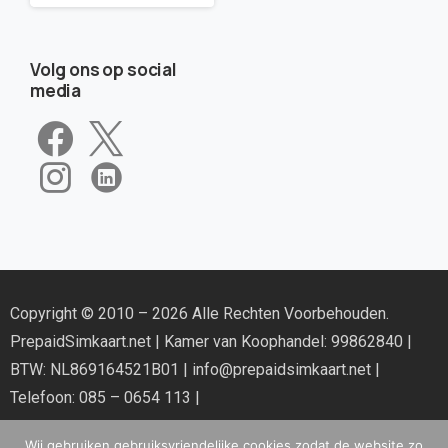
Volg ons op social
media
Copyright © 2010 – 2026 Alle Rechten Voorbehouden.
PrepaidSimkaart.net
| Kamer van Koophandel: 99862840 |
BTW: NL869164521B01 |
info@prepaidsimkaart.net
|
Telefoon: 085 – 0654 113 |
Wij gebruiken gebruiksvriendelijke cookies zodat de website zo