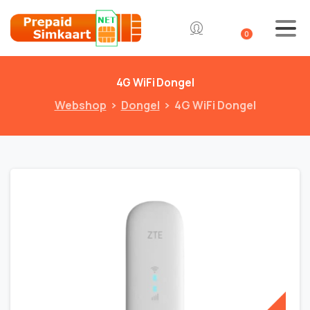
0
4G
WiFi
Dongel
Webshop
Dongel
4G WiFi Dongel