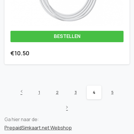
BESTELLEN
€
10.50
1
2
3
4
5
Ga hier naar de:
PrepaidSimkaart.net Webshop