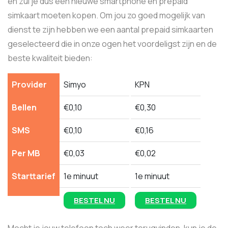
en zul je dus een nieuwe smartphone en prepaid
simkaart moeten kopen. Om jou zo goed mogelijk van
dienst te zijn hebben we een aantal prepaid simkaarten
geselecteerd die in onze ogen het voordeligst zijn en de
beste kwaliteit bieden:
Provider
Simyo
KPN
Bellen
€0,10
€0,30
SMS
€0,10
€0,16
Per MB
€0,03
€0,02
Starttarief
1e minuut
1e minuut
BESTEL NU
BESTEL NU