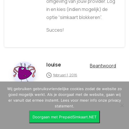
omgeving van jouw provider. Log
in en kies (indien mogelijk) de
optie “simkaart blokkeren”.
Succes!
louise
Beantwoord
februari 1, 2016
hallo,
Wij gebruiken gebruiksvriendelijke cookies zodat de website zo
goed mogelijk werkt. Als je doorgaat met de website, gaan wij
ik heb een probleem mijn mobiel
er vanuit dat ermee instemt. Lees voor meer info onze privacy
is door mijn ouders in bezit en
statement.
hun willen dus mijn whatsapp
Doorgaan met PrepaidSimkaart.NET
gesprekken lezen. dat wil ik