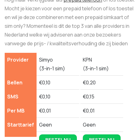
Mocht je kiezen voor een prepaid telefoon of los toestel
en wil je deze combineren met een prepaid simkaart of
sim only? Momenteel is dit de top 3 van alle providers in
Nederland welke wij adviseren aan onze bezoekers
vanwege de prijs- / kwaliteitsverhouding die zij bieden
Provider
Simyo
KPN
(3-in-1 sim)
(3-in-1 sim)
Bellen
€0,10
€0,20
SMS
€0,10
€0,15
Per MB
€0,01
€0,01
Starttarief
Geen
Geen
BESTEL NU
BESTEL NU