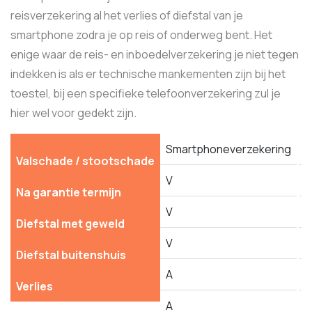
reisverzekering al het verlies of diefstal van je
smartphone zodra je op reis of onderweg bent. Het
enige waar de reis- en inboedelverzekering je niet tegen
indekken is als er technische mankementen zijn bij het
toestel, bij een specifieke telefoonverzekering zul je
hier wel voor gedekt zijn.
Smartphoneverzekering
K
Valschade / stootschade
V
V
Na garantie termijn
V
Diefstal met geweld
V
V
Diefstal buitenshuis
A
V
Verlies
A
V