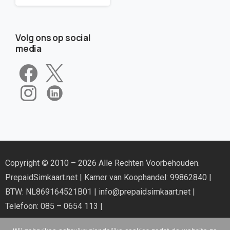
Volg ons op social
media
Copyright © 2010 – 2026 Alle Rechten Voorbehouden.
PrepaidSimkaart.net
| Kamer van Koophandel: 99862840 |
BTW: NL869164521B01 |
info@prepaidsimkaart.net
|
Telefoon: 085 – 0654 113 |