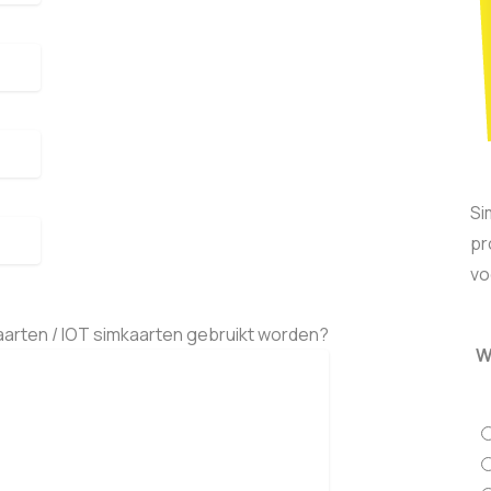
Si
pr
vo
arten / IOT simkaarten gebruikt worden?
W