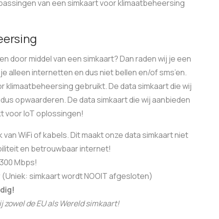
oepassingen van een simkaart voor klimaatbeheersing
eersing
eren door middel van een simkaart? Dan raden wij je een
je alleen internetten en dus niet bellen en/of sms’en.
oor klimaatbeheersing gebruikt. De data simkaart die wij
 dus opwaarderen. De data simkaart die wij aanbieden
kt voor IoT oplossingen!
k van WiFi of kabels. Dit maakt onze data simkaart niet
iliteit en betrouwbaar internet!
 300 Mbps!
r (Uniek: simkaart wordt NOOIT afgesloten)
dig!
bij zowel de EU als Wereld simkaart!