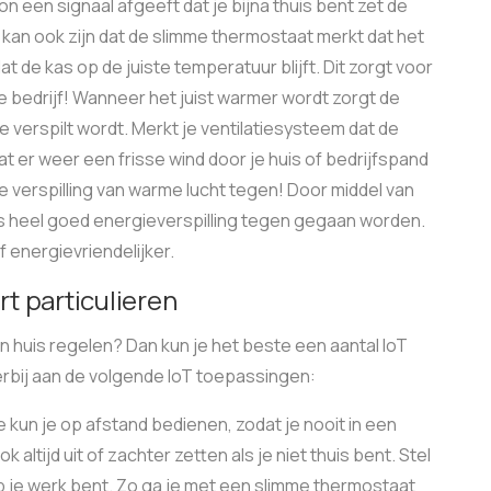
 een signaal afgeeft dat je bijna thuis bent zet de
 kan ook zijn dat de slimme thermostaat merkt dat het
 de kas op de juiste temperatuur blijft. Dit zorgt voor
je bedrijf! Wanneer het juist warmer wordt zorgt de
 verspilt wordt. Merkt je ventilatiesysteem dat de
t er weer een frisse wind door je huis of bedrijfspand
e verspilling van warme lucht tegen! Door middel van
us heel goed energieverspilling tegen gegaan worden.
jf energievriendelijker.
t particulieren
in huis regelen? Dan kun je het beste een aantal IoT
erbij aan de volgende IoT toepassingen:
 kun je op afstand bedienen, zodat je nooit in een
 altijd uit of zachter zetten als je niet thuis bent. Stel
 op je werk bent. Zo ga je met een slimme thermostaat