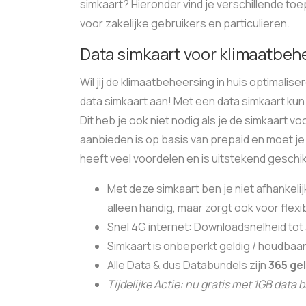
simkaart? Hieronder vind je verschillende t
voor zakelijke gebruikers en particulieren.
Data simkaart voor klimaatbeh
Wil jij de klimaatbeheersing in huis optimalis
data simkaart aan! Met een data simkaart kun 
Dit heb je ook niet nodig als je de simkaart v
aanbieden is op basis van prepaid en moet je
heeft veel voordelen en is uitstekend geschi
Met deze simkaart ben je niet afhankelij
alleen handig, maar zorgt ook voor flexib
Snel 4G internet: Downloadsnelheid tot
Simkaart is onbeperkt geldig / houdbaa
Alle Data & dus Databundels zijn
365 gel
Tijdelijke Actie: nu gratis met 1GB data 