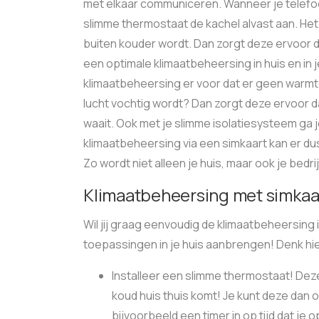
met elkaar communiceren. Wanneer je telefoon
slimme thermostaat de kachel alvast aan. Het
buiten kouder wordt. Dan zorgt deze ervoor dat
een optimale klimaatbeheersing in huis en in 
klimaatbeheersing er voor dat er geen warmte
lucht vochtig wordt? Dan zorgt deze ervoor da
waait. Ook met je slimme isolatiesysteem ga j
klimaatbeheersing via een simkaart kan er d
Zo wordt niet alleen je huis, maar ook je bedri
Klimaatbeheersing met simkaar
Wil jij graag eenvoudig de klimaatbeheersing 
toepassingen in je huis aanbrengen! Denk hi
Installeer een slimme thermostaat! Deze
koud huis thuis komt! Je kunt deze dan ook
bijvoorbeeld een timer in op tijd dat je