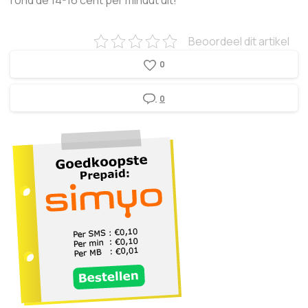
rond de 14-16 cent per minuut uit!
Beoordeel dit artikel
0
0