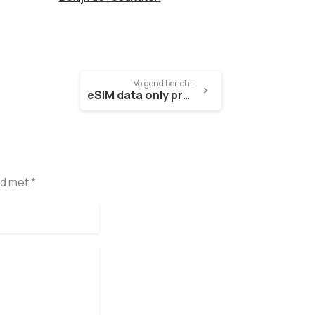
Volgend bericht
eSIM data only prepaid
d met *