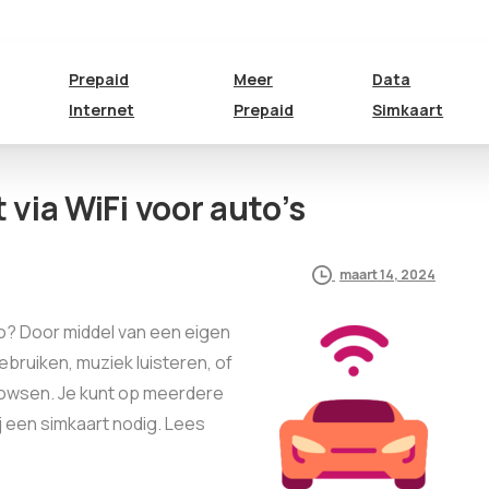
Prepaid
Meer
Data
Internet
Prepaid
Simkaart
t via WiFi voor auto’s
maart 14, 2024
uto? Door middel van een eigen
bruiken, muziek luisteren, of
rowsen. Je kunt op meerdere
ij een simkaart nodig. Lees