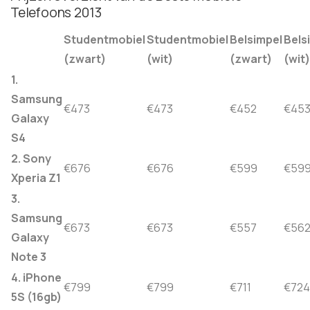
Telefoons 2013
Studentmobiel
Studentmobiel
Belsimpel
Bels
(zwart)
(wit)
(zwart)
(wit)
1.
Samsung
€473
€473
€452
€45
Galaxy
S4
2. Sony
€676
€676
€599
€59
Xperia Z1
3.
Samsung
€673
€673
€557
€56
Galaxy
Note 3
4. iPhone
€799
€799
€711
€724
5S (16gb)