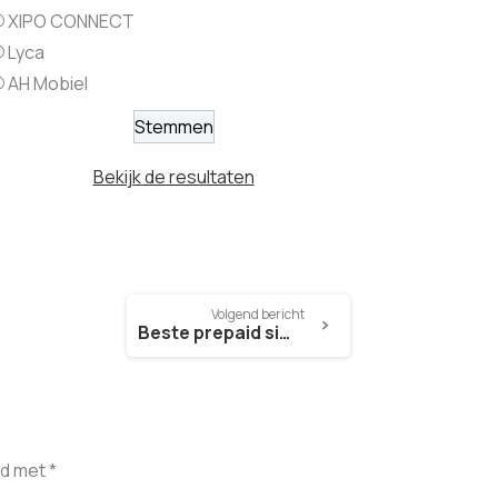
XIPO CONNECT
Lyca
AH Mobiel
Bekijk de resultaten
Volgend bericht
Beste prepaid sim only 4G
d met *