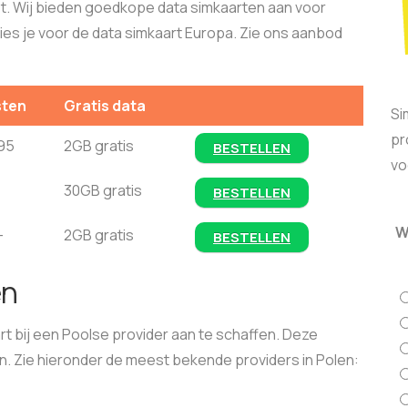
t. Wij bieden goedkope data simkaarten aan voor
kies je voor de data simkaart Europa. Zie ons aanbod
sten
Gratis data
Si
pr
95
2GB gratis
BESTELLEN
vo
30GB gratis
BESTELLEN
W
-
2GB gratis
BESTELLEN
en
rt bij een Poolse provider aan te schaffen. Deze
en. Zie hieronder de meest bekende providers in Polen: