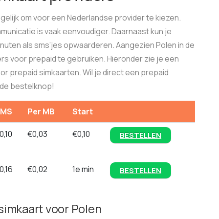
ogelijk om voor een Nederlandse provider te kiezen.
mmunicatie is vaak eenvoudiger. Daarnaast kun je
inuten als sms’jes opwaarderen. Aangezien Polen in de
ers voor prepaid te gebruiken. Hieronder zie je een
r prepaid simkaarten. Wil je direct een prepaid
a de bestelknop!
SMS
Per MB
Start
0,10
€0,03
€0,10
BESTELLEN
0,16
€0,02
1e min
BESTELLEN
simkaart voor Polen