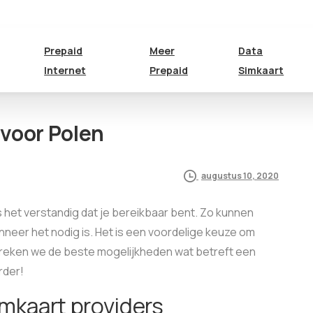
Prepaid
Meer
Data
Internet
Prepaid
Simkaart
 voor Polen
augustus 10, 2020
is het verstandig dat je bereikbaar bent. Zo kunnen
nneer het nodig is. Het is een voordelige keuze om
preken we de beste mogelijkheden wat betreft een
rder!
mkaart providers