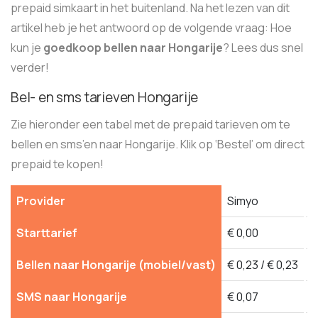
prepaid simkaart in het buitenland. Na het lezen van dit
artikel heb je het antwoord op de volgende vraag: Hoe
kun je
goedkoop bellen naar Hongarije
? Lees dus snel
verder!
Bel- en sms tarieven Hongarije
Zie hieronder een tabel met de prepaid tarieven om te
bellen en sms’en naar Hongarije. Klik op ‘Bestel’ om direct
prepaid te kopen!
Provider
Simyo
Starttarief
€ 0,00
€
Bellen naar Hongarije (mobiel/vast)
€ 0,23 / € 0,23
€
SMS naar Hongarije
€ 0,07
€