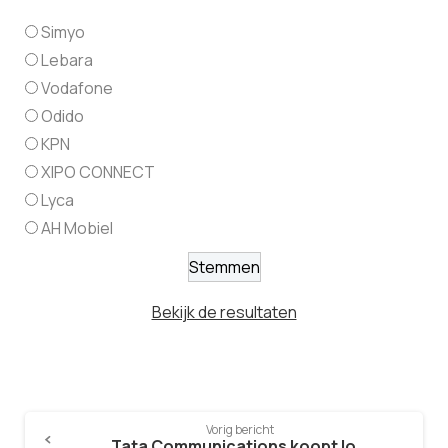
Simyo
Lebara
Vodafone
Odido
KPN
XIPO CONNECT
Lyca
AH Mobiel
Bekijk de resultaten
Vorig bericht
Tata Communications koopt IoT bedrijf Teleena!