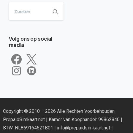
Volg ons op social
media
Copyright © 2010 – 2026 Alle Rechten Voorbehouden.
PrepaidSimkaart.net
| Kamer van Koophandel: 99862840 |
BTW: NL869164521B01 |
info@prepaidsimkaart.net
|