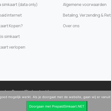
 simkaart (data only)
Algemene voorwaarden
aid internet
Betaling, Verzending & Re
kaart Kopen?
Over ons
is simkaart
kaart verlopen
houden.
PrepaidSimkaart.net
|
goed mogelijk werkt. Als je doorgaat met de website, gaan wij er vanui
9164521B01 |
Disclaimer & Privacy Policy
|
C
4 113 |
Doorgaan met PrepaidSimkaart.NET