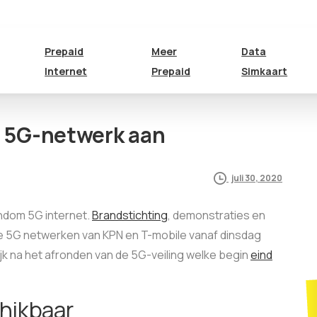
Prepaid
Meer
Data
Internet
Prepaid
Simkaart
n 5G-netwerk aan
juli 30, 2020
ndom 5G internet.
Brandstichting
, demonstraties en
 de 5G netwerken van KPN en T-mobile vanaf dinsdag
ijk na het afronden van de 5G-veiling welke begin
eind
chikbaar