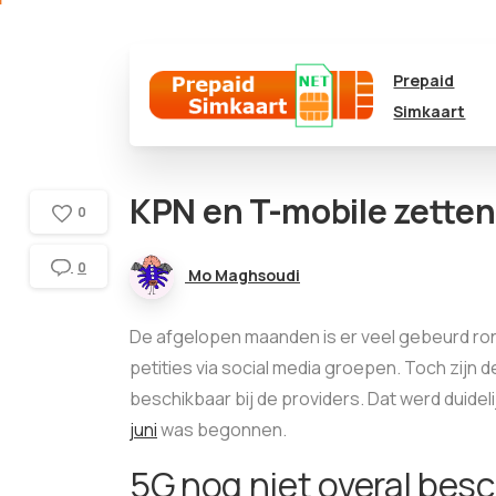
Prepaid
Simkaart
KPN en T-mobile zette
0
0
Mo Maghsoudi
De afgelopen maanden is er veel gebeurd ro
petities via social media groepen. Toch zijn
beschikbaar bij de providers. Dat werd duidel
juni
was begonnen.
5G nog niet overal bes