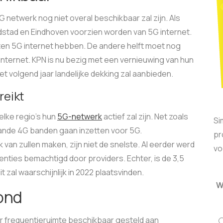
G netwerk nog niet overal beschikbaar zal zijn. Als
dstad en Eindhoven voorzien worden van 5G internet.
nten 5G internet hebben. De andere helft moet nog
 internet. KPN is nu bezig met een vernieuwing van hun
et volgend jaar landelijke dekking zal aanbieden.
reikt
elke regio’s hun
5G-netwerk
actief zal zijn. Net zoals
Si
ande 4G banden gaan inzetten voor 5G.
pr
van zullen maken, zijn niet de snelste. Al eerder werd
vo
uenties bemachtigd door providers. Echter, is de 3,5
t zal waarschijnlijk in 2022 plaatsvinden.
W
ond
 er frequentieruimte beschikbaar gesteld aan