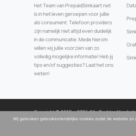
Het Team van PrepaidSimkaart.net
Data
is in het leven geroepen voor jullie
Prep
als consument. Telefoon providers
zijn namelijk niet altijd even duidelijk
Sim
in de communicatie. Mede hierom
Grat
willen wij jullie voorzien van zo
volledig mogelijke informatie! Heb jij
Sim
tips en/of suggesties? Laat het ons
weten!
Copyright © 2010 – 2026 Alle Rechten Voorbe
Wij gebruiken gebruiksvriendelijke cookies zodat de website zo 
Kamer van Koophandel: 99862840 | BTW: NL86
info@prepaidsimkaart.net
| Telefoon: 085 – 065