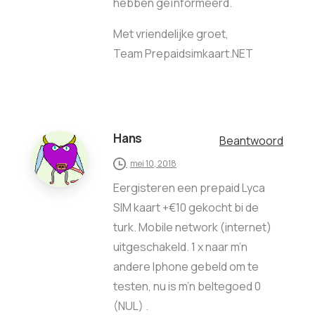
hebben geïnformeerd.
Met vriendelijke groet,
Team Prepaidsimkaart.NET
Hans
Beantwoord
mei 10, 2018
Eergisteren een prepaid Lyca
SIM kaart +€10 gekocht bi de
turk. Mobile network (internet)
uitgeschakeld. 1 x naar m’n
andere Iphone gebeld om te
testen, nu is m’n beltegoed 0
(NUL) .