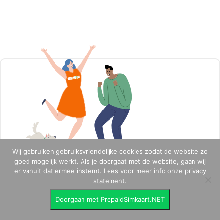
Wij gebruiken gebruiksvriendelijke cookies zodat de website zo
goed mogelijk werkt. Als je doorgaat met de website, gaan wij
er vanuit dat ermee instemt. Lees voor meer info onze privacy
Het is feest! PrepaidSimkaart.net
statement.
bestaat 16 jaar!
Doorgaan met PrepaidSimkaart.NET