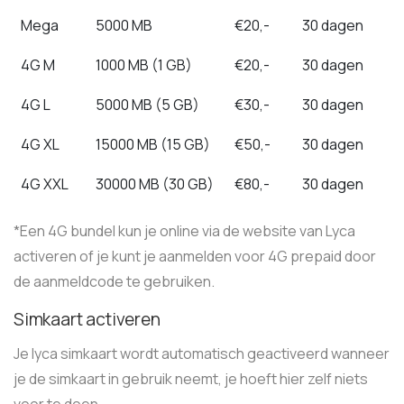
Mega
5000 MB
€20,-
30 dagen
4G M
1000 MB (1 GB)
€20,-
30 dagen
4G L
5000 MB (5 GB)
€30,-
30 dagen
4G XL
15000 MB (15 GB)
€50,-
30 dagen
4G XXL
30000 MB (30 GB)
€80,-
30 dagen
*Een 4G bundel kun je online via de website van Lyca
activeren of je kunt je aanmelden voor 4G prepaid door
de aanmeldcode te gebruiken.
Simkaart activeren
Je lyca simkaart wordt automatisch geactiveerd wanneer
je de simkaart in gebruik neemt, je hoeft hier zelf niets