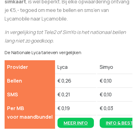
simkaart
, is wel beperkt. Bij elke opwaardering ontvang
je €5,- tegoed om mee te bellen en sms’en van
Lycamobile naar Lycamobile.
In vergelijking tot Tele2 of SimYo is het nationaal bellen
lang niet zo goedkoop.
De Nationale Lyca tarieven vergelijken
Provider
Lyca
Simyo
Bellen
€ 0,26
€ 0,10
SMS
€ 0,21
€ 0,10
Per MB
€ 0,19
€ 0,03
voor maandbundel
MEER INFO
INFO & BESTE