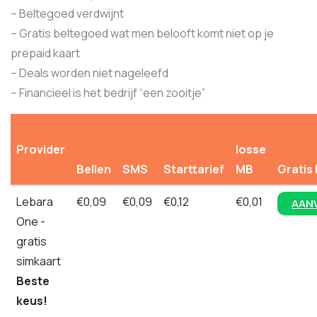
– Beltegoed verdwijnt
– Gratis beltegoed wat men belooft komt niet op je
prepaid kaart
– Deals worden niet nageleefd
– Financieel is het bedrijf “een zooitje”
Provider
losse
Bellen
SMS
Starttarief
MB
Gratis 
Lebara
€0,09
€0,09
€0,12
€0,01
AAN
One -
gratis
simkaart
Beste
keus!