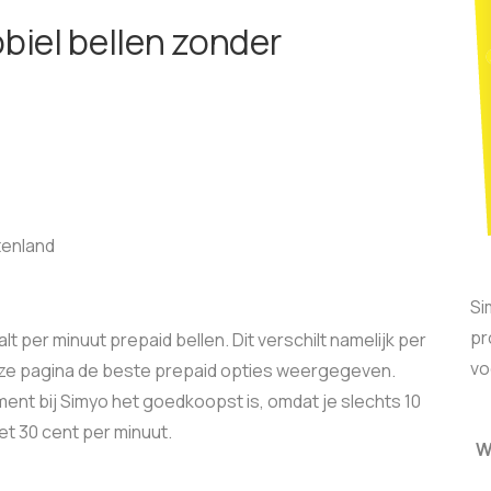
obiel bellen zonder
tenland
Si
pr
lt per minuut prepaid bellen. Dit verschilt namelijk per
vo
eze pagina de beste prepaid opties weergegeven.
ment bij Simyo het goedkoopst is, omdat je slechts 10
et 30 cent per minuut.
W