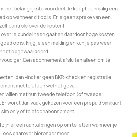
 is het belangrijkste voordeel. Je koopt eenmalig een
ed op wanneer dit op is. Er is geen sprake van een
zelf controle over de kosten!
e over je bundel heen gaat en daardoor hoge kosten
oed op is, krijg je een melding en kun je pas weer
je hebt opgewaardeerd.
envoudiger. Een abonnement afsluiten alleen om te
rnetten, dan vindt er geen BKR-check en registratie
nnement met telefoon wel het geval.
 willen met hun tweede telefoon (of tweede
en. Er wordt dan vaak gekozen voor een prepaid simkaart
uw sim only of telefoonabonnement.
l zijn er een aantal dingen op om te letten wanneer je
 Lees daarover hieronder meer.