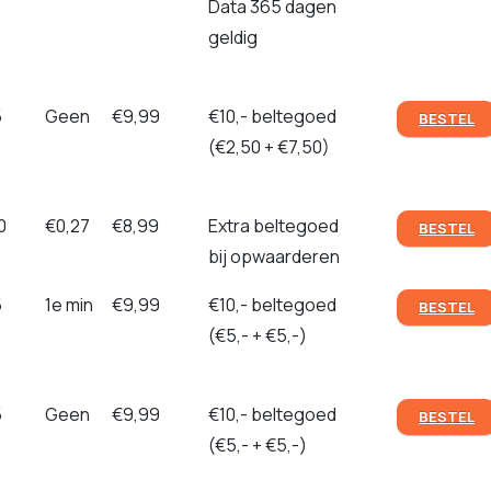
Data 365 dagen
geldig
5
Geen
€9,99
€10,- beltegoed
BESTEL
(€2,50 + €7,50)
0
€0,27
€8,99
Extra beltegoed
BESTEL
bij opwaarderen
5
1e min
€9,99
€10,- beltegoed
BESTEL
(€5,- + €5,-)
5
Geen
€9,99
€10,- beltegoed
BESTEL
(€5,- + €5,-)