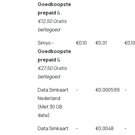
Goedkoopste
prepaid
&
€12,50 Gratis
beltegoed
Simyo -
€0,10
€0,01
€0,1
Goedkoopste
prepaid
&
€27,50 Gratis
beltegoed
Data Simkaart
-
€0,000599
-
Nederland
(Met 30 GB
data)
Data Simkaart
-
€0,0048
-