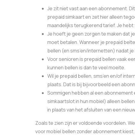
Je zit niet vast aan een abonnement. Dit
prepaid simkaart en zet hier alleen tego
maandelijks terugkerend tarief. Je hebt 
Je hoeft je geen zorgen te maken dat j
moet betalen. Wanneer je prepaid belteg
bellen (en sms’en/internetten) nadat 
Voor senioren is prepaid bellen vaak e
kunnen bellen is dan te veel moeite.
Wil je prepaid bellen, sms’en en/of inte
plaats. Dat is bij bijvoorbeeld een abo
Sommigen hebben al een abonnement en
simkaartslot in hun mobiel) alleen bell
in plaats van het afsluiten van een nie
Zoals te zien zijn er voldoende voordelen. We
voor mobiel bellen zonder abonnement kiest.