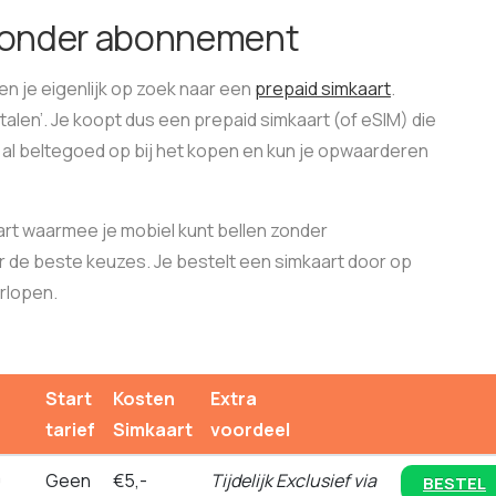
 zonder abonnement
n je eigenlijk op zoek naar een
prepaid simkaart
.
etalen’. Je koopt dus een prepaid simkaart (of eSIM) die
 al beltegoed op bij het kopen en kun je opwaarderen
art waarmee je mobiel kunt bellen zonder
 de beste keuzes. Je bestelt een simkaart door op
orlopen.
Start
Kosten
Extra
S
tarief
Simkaart
voordeel
0
Geen
€5,-
Tijdelijk Exclusief via
BESTEL