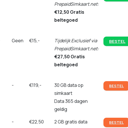
PrepaidSimkaart.net:
€12,50 Gratis
beltegoed
0
Geen
€15,-
Tijdelijk Exclusief via
BESTEL
PrepaidSimkaart.net:
€27,50 Gratis
beltegoed
-
€119,-
30 GB data op
BESTEL
simkaart
Data 365 dagen
geldig
-
€22,50
2 GB gratis data
BESTEL