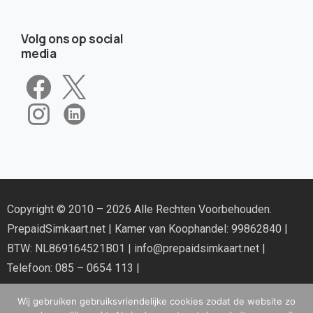
Volg ons op social
media
Copyright © 2010 – 2026 Alle Rechten Voorbehouden.
PrepaidSimkaart.net
| Kamer van Koophandel: 99862840 |
BTW: NL869164521B01 |
info@prepaidsimkaart.net
|
Telefoon: 085 – 0654 113 |
Wij gebruiken gebruiksvriendelijke cookies zodat de website zo