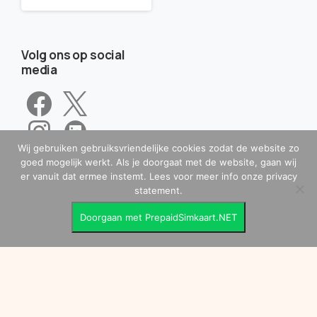
Volg ons op social
media
Wij gebruiken gebruiksvriendelijke cookies zodat de website zo
goed mogelijk werkt. Als je doorgaat met de website, gaan wij
er vanuit dat ermee instemt. Lees voor meer info onze privacy
statement.
Doorgaan met PrepaidSimkaart.NET
Copyright © 2010 – 2026 Alle Rechten Voorbehouden.
PrepaidSimkaart.net
| Kamer van Koophandel: 99862840 |
BTW: NL869164521B01 |
info@prepaidsimkaart.net
|
Telefoon: 085 – 0654 113 |