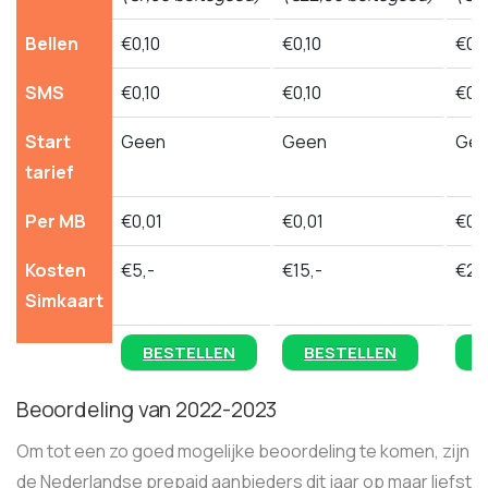
Bellen
€0,10
€0,10
€0,1
SMS
€0,10
€0,10
€0,1
Start
Geen
Geen
Ge
tarief
Per MB
€0,01
€0,01
€0,
Kosten
€5,-
€15,-
€25
Simkaart
BESTELLEN
BESTELLEN
B
Beoordeling van 2022-2023
Om tot een zo goed mogelijke beoordeling te komen, zijn
de Nederlandse prepaid aanbieders dit jaar op maar liefst