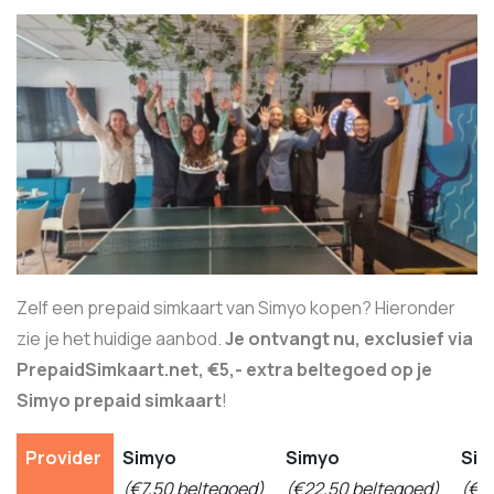
Zelf een prepaid simkaart van Simyo kopen? Hieronder
zie je het huidige aanbod.
Je ontvangt nu, exclusief via
PrepaidSimkaart.net, €5,- extra beltegoed op je
Simyo prepaid simkaart
!
Provider
Simyo
Simyo
Sim
(€7,50 beltegoed)
(€22,50 beltegoed)
(€3