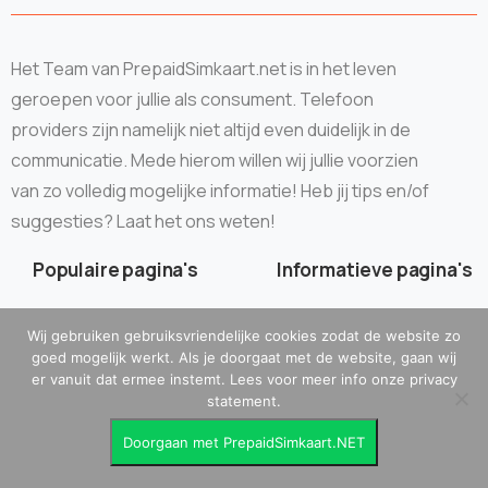
Het Team van PrepaidSimkaart.net is in het leven
geroepen voor jullie als consument. Telefoon
providers zijn namelijk niet altijd even duidelijk in de
communicatie. Mede hierom willen wij jullie voorzien
van zo volledig mogelijke informatie! Heb jij tips en/of
suggesties? Laat het ons weten!
Populaire pagina's
Informatieve pagina's
Wij gebruiken gebruiksvriendelijke cookies zodat de website zo
goed mogelijk werkt. Als je doorgaat met de website, gaan wij
Data simkaart (data only)
Algemene voorwaarden
er vanuit dat ermee instemt. Lees voor meer info onze privacy
statement.
Prepaid internet
Betaling, Verzending &
Doorgaan met PrepaidSimkaart.NET
Retour
Simkaart Kopen?