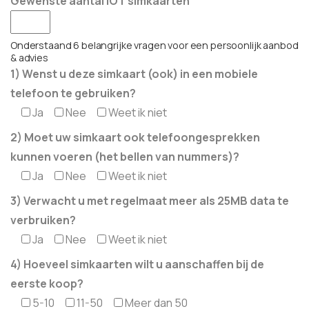
Gewenste aantal IOT simkaarten
Onderstaand 6 belangrijke vragen voor een persoonlijk aanbod
& advies
1) Wenst u deze simkaart (ook) in een mobiele
telefoon te gebruiken?
Ja
Nee
Weet ik niet
2) Moet uw simkaart ook telefoongesprekken
kunnen voeren (het bellen van nummers)?
Ja
Nee
Weet ik niet
3) Verwacht u met regelmaat meer als 25MB data te
verbruiken?
Ja
Nee
Weet ik niet
4) Hoeveel simkaarten wilt u aanschaffen bij de
eerste koop?
5-10
11-50
Meer dan 50