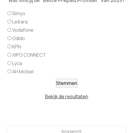
Wat vind jij de "Beste Prepaid Provider" van 2025?
Simyo
Lebara
Vodafone
Odido
KPN
XIPO CONNECT
Lyca
AH Mobiel
Bekijk de resultaten
Vorig bericht