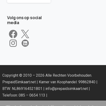
Volg ons op social
media
Copyright © 2010 – 2026 Alle Rechten Voorbehouden.
PrepaidSimkaart.net
| Kamer van Koophandel: 99862840 |
BTW: NL869164521B01 |
info@prepaidsimkaart.net
|
Telefoon: 085 – 0654 113 |