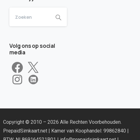
Volg ons op social
media
Copyright © 2010 – 2026 Alle Rechten Voorbehouden.
PrepaidSimkaart.net
| Kamer van Koophandel: 99862840 |
BTW: NL869164521B01 |
info@prepaidsimkaart.net
|