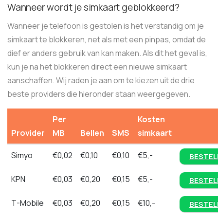
Wanneer wordt je simkaart geblokkeerd?
Wanneer je telefoon is gestolen is het verstandig om je
simkaart te blokkeren, net als met een pinpas, omdat de
dief er anders gebruik van kan maken. Als dit het geval is,
kun je na het blokkeren direct een nieuwe simkaart
aanschaffen. Wij raden je aan om te kiezen uit de drie
beste providers die hieronder staan weergegeven.
Per
Kosten
Provider
MB
Bellen
SMS
simkaart
Simyo
€0,02
€0,10
€0,10
€5,-
BESTEL
KPN
€0,03
€0,20
€0,15
€5,-
BESTEL
T-Mobile
€0,03
€0,20
€0,15
€10,-
BESTEL