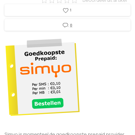
Beoordeel dit artikel
1
0
Simyo is momenteel de goedkoopste prepaid provider